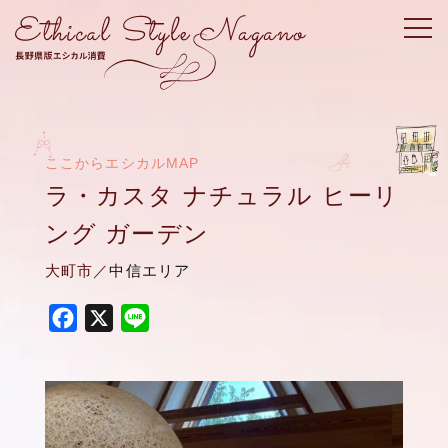
ここからエシカルMAP
ラ・カスタ ナチュラル ヒーリ
ング ガーデン
大町市／
中信エリア
F
X
L
a
i
c
n
e
e
b