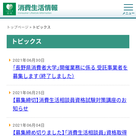
t
o
g
g
トップページ
>
トピックス
l
e
n
トピックス
a
v
i
g
2021年06月30日
a
t
「長野県消費者大学」開催業務に係る 受託事業者を
i
o
募集します（終了しました）
n
2021年06月25日
【募集締切】消費生活相談員資格試験対策講座のお
知らせ
2021年06月04日
【募集締め切りました】「消費生活相談員」資格取得