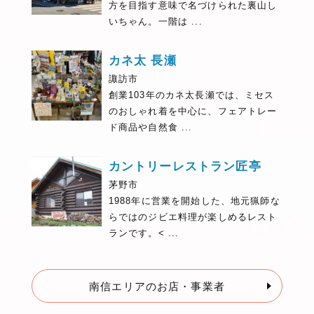
方を目指す意味で名づけられた裏山し
いちゃん。一階は ...
カネ太 長瀬
諏訪市
創業103年のカネ太長瀬では、ミセス
のおしゃれ着を中心に、フェアトレー
ド商品や自然食 ...
カントリーレストラン匠亭
茅野市
1988年に営業を開始した、地元猟師な
らではのジビエ料理が楽しめるレスト
ランです。< ...
南信エリアのお店・事業者