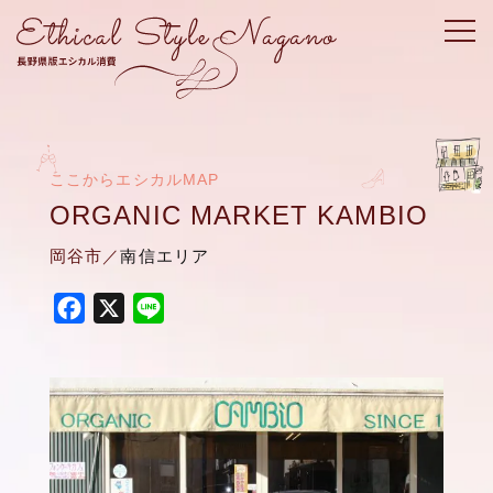
ここからエシカルMAP
ORGANIC MARKET KAMBIO
岡谷市／
南信エリア
F
X
L
a
i
c
n
e
e
b
o
o