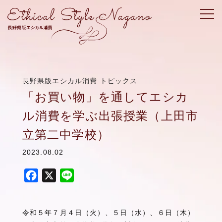
長野県版エシカル消費 トピックス
「お買い物」を通してエシカ
ル消費を学ぶ出張授業（上田市
立第二中学校）
2023.08.02
F
X
L
a
i
c
n
令和５年７月４日（火）、５日（水）、６日（木）
e
e