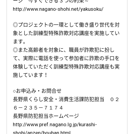
ージ 今すぐできる３つの約束～
http://www.nagano-shohi.net/yakusoku/
◎プロジェクトの一環として働き盛り世代を対
象とした訓練型特殊詐欺対応講座を実施してい
ます。
◎また高齢者を対象に、職員が詐欺犯に扮し
て、実際に電話を使って参加者に詐欺の手口を
体験していただく訓練型特殊詐欺対応講座も実
施しています！
○お申込み・お問合せ
長野県くらし安全・消費生活課防犯担当 ０２
６－２３５－７１７４
長野県防犯担当ホームページ
http://www.pref.nagano.lg.jp/kurashi-
shohi/anzen/bouhan.html