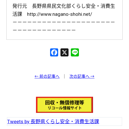
発行元 長野県県民文化部くらし安全・消費生
活課 http://www.nagano-shohi.net/
－－－－－－－－－－－－－－－－－－－－－
－－－－－－－－－－－－－
F
X
L
a
i
c
n
e
e
← 前の記事へ
次の記事へ →
b
o
o
k
Tweets by 長野県くらし安全・消費生活課