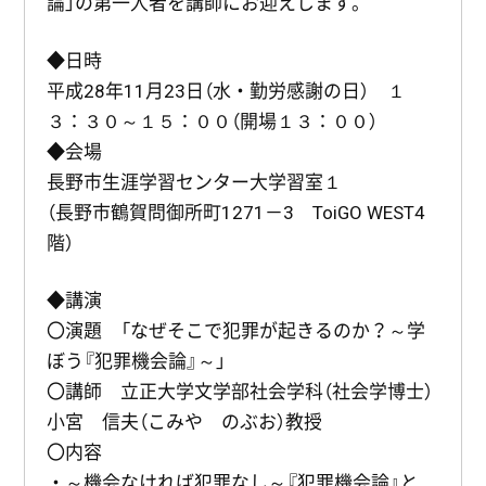
論」の第一人者を講師にお迎えします。
◆日時
平成28年11月23日（水・勤労感謝の日） １
３：３０～１５：００（開場１３：００）
◆会場
長野市生涯学習センター大学習室１
（長野市鶴賀問御所町1271－3 ToiGO WEST4
階）
◆講演
〇演題 「なぜそこで犯罪が起きるのか？～学
ぼう『犯罪機会論』～」
〇講師 立正大学文学部社会学科（社会学博士）
小宮 信夫（こみや のぶお）教授
〇内容
・～機会なければ犯罪なし～『犯罪機会論』と