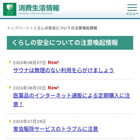
t
o
g
g
トップページ
>
くらしの安全についての注意喚起情報
l
e
n
くらしの安全についての注意喚起情報
a
v
i
g
a
New!
2026年08月07日
t
サウナは無理のない利用を心がけましょう
i
o
n
New!
2026年08月03日
医薬品のインターネット通販による定期購入に注
意！
2026年07月28日
害虫駆除サービスのトラブルに注意