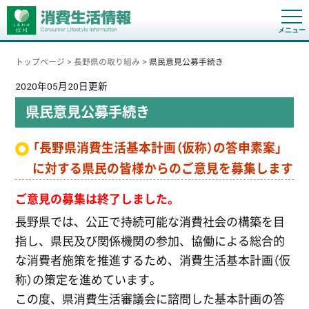
t
o
g
g
トップページ
>
長野県の取り組み
>
県民意見公募手続き
l
e
n
2020年05月20日更新
a
v
県民意見公募手続き
i
g
a
「長野県消費生活基本計画（仮称）の答申素案」
t
i
に対する県民の皆様からのご意見を募集します
o
n
ご意見の募集は終了しました。
長野県では、公正で持続可能な消費社会の構築を目
指し、県民及び関係機関の参加、協働による総合的
な消費者施策を推進するため、消費生活基本計画（仮
称）の策定を進めています。
この度、県消費生活審議会に諮問した基本計画の答