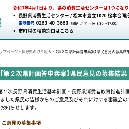
令和7年4月1日より、県の消費生活センターは1つにな
長野県消費生活センター / 松本市島立1020 松本合同
0263-40-3660
電話番号
（開所時間 平日 8:30〜17:00）
市町村の相談窓口はこちら
ップページ
>
長野県の取り組み
>
【第２次県計画答申素案】県民意見の募集結
【第２次県計画答申素案】県民意見の募集結果
「第２次長野県消費生活基本計画・長野県消費者教育推進計
きました県民の皆様からのご意見及びそれに対する審議会の
でお知らせします。
ご意見の募集事項