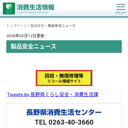
t
o
g
g
トップページ
>
製品安全
>
製品安全ニュース
l
e
n
2020年03月12日更新
a
v
製品安全ニュース
i
g
a
t
i
o
n
Tweets by 長野県くらし安全・消費生活課
長野県消費生活センター
TEL 0263-40-3660