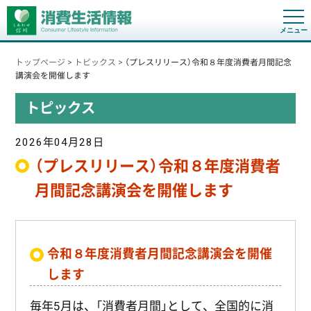
t
o
g
g
トップページ
>
トピックス
>
（プレスリリース）令和８年度消費者月間記念
l
e
講演会を開催します
n
a
トピックス
v
i
g
a
2026年04月28日
t
i
（プレスリリース）令和８年度消費者
o
n
月間記念講演会を開催します
令和８年度消費者月間記念講演会を開催
します
毎年5月は、「消費者月間」として、全国的に消