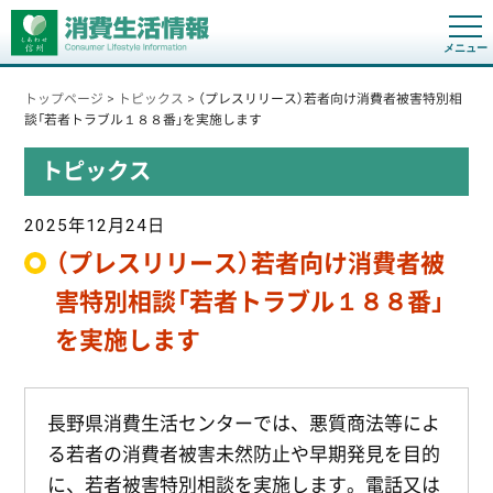
t
o
g
g
トップページ
>
トピックス
>
（プレスリリース）若者向け消費者被害特別相
l
e
談「若者トラブル１８８番」を実施します
n
a
トピックス
v
i
g
a
2025年12月24日
t
i
（プレスリリース）若者向け消費者被
o
n
害特別相談「若者トラブル１８８番」
を実施します
長野県消費生活センターでは、悪質商法等によ
る若者の消費者被害未然防止や早期発見を目的
に、若者被害特別相談を実施します。電話又は