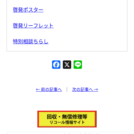
啓発ポスター
啓発リーフレット
特別相談ちらし
F
X
L
a
i
c
n
e
e
← 前の記事へ
次の記事へ →
b
o
o
k