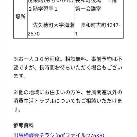
茂来館（もらいかん）
長和町役場 １階
２階学習室１
第一会議室
場所
佐久穂町大字海瀬
長和町古町4247-
2570
1
※お一人３０分程度。相談無料。事前予約は不
要ですが、長時間お待ちいただく場合もござい
ます。
※他の地域にお住まいの方や、台風関連以外の
消費生活トラブルについてもご相談いただけま
す。
参考資料
出張相談会チラシ（pdfファイル:276KB）