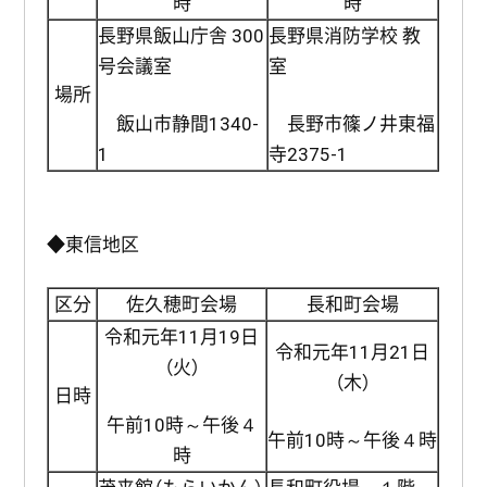
時
時
長野県飯山庁舎 300
長野県消防学校 教
号会議室
室
場所
飯山市静間1340-
長野市篠ノ井東福
1
寺2375-1
◆東信地区
区分
佐久穂町会場
長和町会場
令和元年11月19日
令和元年11月21日
（火）
（木）
日時
午前10時～午後４
午前10時～午後４時
時