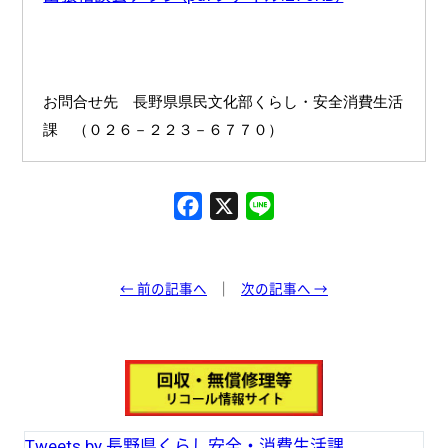
お問合せ先 長野県県民文化部くらし・安全消費生活
課 （０２６－２２３－６７７０）
F
X
L
a
i
c
n
e
e
← 前の記事へ
次の記事へ →
b
o
o
k
Tweets by 長野県くらし安全・消費生活課