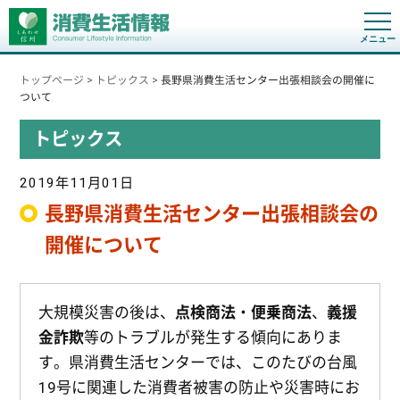
t
o
g
g
トップページ
>
トピックス
>
長野県消費生活センター出張相談会の開催に
l
e
ついて
n
a
トピックス
v
i
g
a
2019年11月01日
t
i
長野県消費生活センター出張相談会の
o
n
開催について
大規模災害の後は、
点検商法
・
便乗商法
、
義援
金詐欺
等のトラブルが発生する傾向にありま
す。県消費生活センターでは、このたびの台風
19号に関連した消費者被害の防止や災害時にお