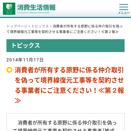
t
o
g
g
トップページ
>
トピックス
>
消費者が所有する原野に係る仲介取引を偽っ
l
e
て境界線復元工事等を契約させる事業者にご注意ください！≪第２報≫
n
a
トピックス
v
i
g
a
2014年11月17日
t
i
消費者が所有する原野に係る仲介取引
o
n
を偽って境界線復元工事等を契約させ
る事業者にご注意ください！≪第２報
≫
消費者が所有する原野に係る仲介取引を偽っ