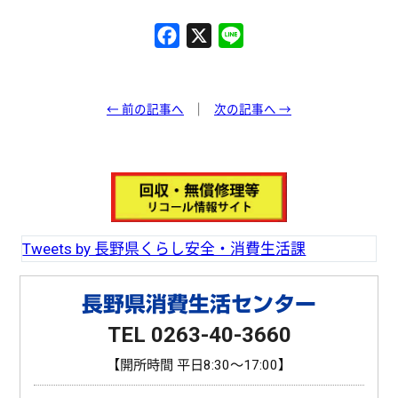
F
X
L
a
i
c
n
e
e
← 前の記事へ
次の記事へ →
b
o
o
k
Tweets by 長野県くらし安全・消費生活課
長野県消費生活センター
TEL 0263-40-3660
【開所時間 平日8:30〜17:00】