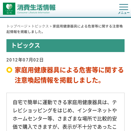
t
o
g
g
トップページ
>
トピックス
>
家庭用健康器具による危害等に関する注意喚
l
e
起情報を掲載しました。
n
a
トピックス
v
i
g
a
2012年07月02日
t
i
家庭用健康器具による危害等に関する
o
n
注意喚起情報を掲載しました。
自宅で簡単に運動できる家庭用健康器具は、テ
レビショッピングをはじめ、インターネットや
ホームセンター等、さまざまな場所で比較的安
価で購入できますが、表示が不十分であったこ