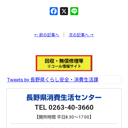
F
X
L
a
i
c
n
e
e
← 前の記事へ
次の記事へ →
b
o
o
k
Tweets by 長野県くらし安全・消費生活課
長野県消費生活センター
TEL 0263-40-3660
【開所時間 平日8:30〜17:00】