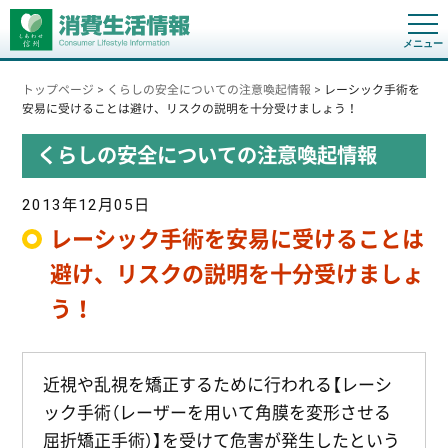
t
o
g
g
トップページ
>
くらしの安全についての注意喚起情報
>
レーシック手術を
l
e
安易に受けることは避け、リスクの説明を十分受けましょう！
n
a
くらしの安全についての注意喚起情報
v
i
g
a
2013年12月05日
t
i
レーシック手術を安易に受けることは
o
n
避け、リスクの説明を十分受けましょ
う！
近視や乱視を矯正するために行われる【レーシ
ック手術（レーザーを用いて角膜を変形させる
屈折矯正手術）】を受けて危害が発生したという