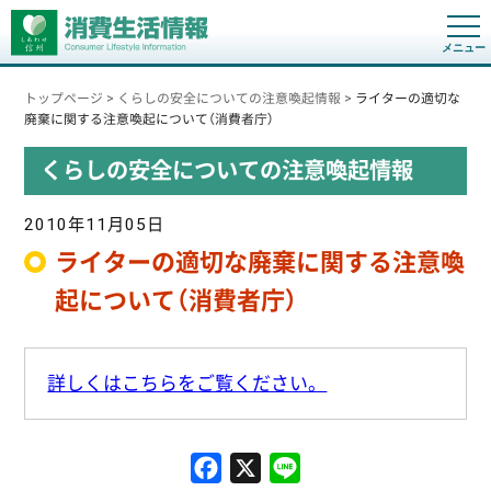
t
o
g
g
トップページ
>
くらしの安全についての注意喚起情報
>
ライターの適切な
l
e
廃棄に関する注意喚起について（消費者庁）
n
a
くらしの安全についての注意喚起情報
v
i
g
a
2010年11月05日
t
i
ライターの適切な廃棄に関する注意喚
o
n
起について（消費者庁）
詳しくはこちらをご覧ください。
F
X
L