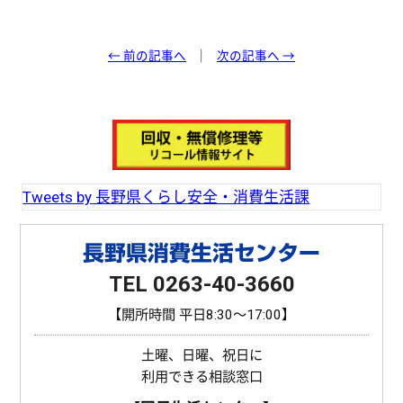
a
i
c
n
e
e
← 前の記事へ
次の記事へ →
b
o
o
k
Tweets by 長野県くらし安全・消費生活課
長野県消費生活センター
TEL 0263-40-3660
【開所時間 平日8:30〜17:00】
土曜、日曜、祝日に
利用できる相談窓口