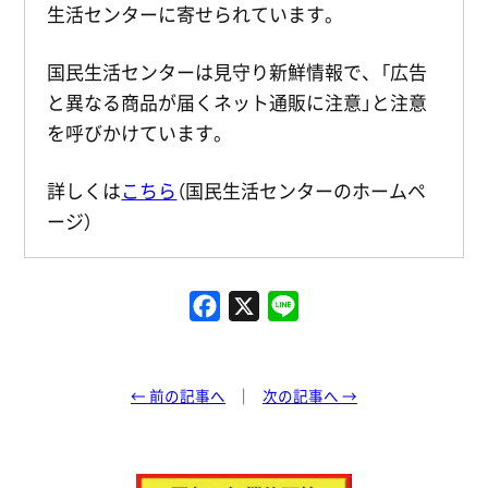
生活センターに寄せられています。
国民生活センターは見守り新鮮情報で、「広告
と異なる商品が届くネット通販に注意」と注意
を呼びかけています。
詳しくは
こちら
（国民生活センターのホームペ
ージ）
F
X
L
a
i
c
n
e
e
← 前の記事へ
次の記事へ →
b
o