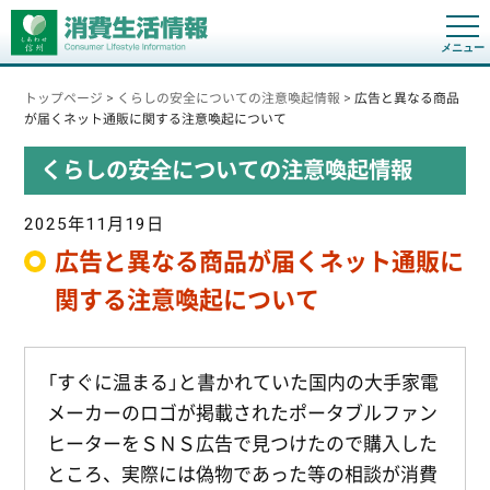
t
o
g
g
トップページ
>
くらしの安全についての注意喚起情報
>
広告と異なる商品
l
e
が届くネット通販に関する注意喚起について
n
a
くらしの安全についての注意喚起情報
v
i
g
a
2025年11月19日
t
i
広告と異なる商品が届くネット通販に
o
n
関する注意喚起について
「すぐに温まる」と書かれていた国内の大手家電
メーカーのロゴが掲載されたポータブルファン
ヒーターをＳＮＳ広告で見つけたので購入した
ところ、実際には偽物であった等の相談が消費