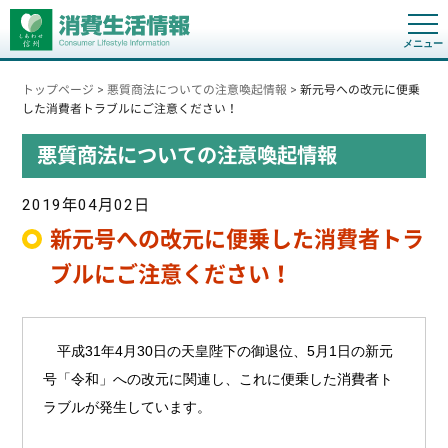
t
o
g
g
トップページ
>
悪質商法についての注意喚起情報
>
新元号への改元に便乗
l
e
した消費者トラブルにご注意ください！
n
a
悪質商法についての注意喚起情報
v
i
g
a
2019年04月02日
t
i
新元号への改元に便乗した消費者トラ
o
n
ブルにご注意ください！
平成31年4月30日の天皇陛下の御退位、5月1日の新元
号「令和」への改元に関連し、これに便乗した消費者ト
ラブルが発生しています。