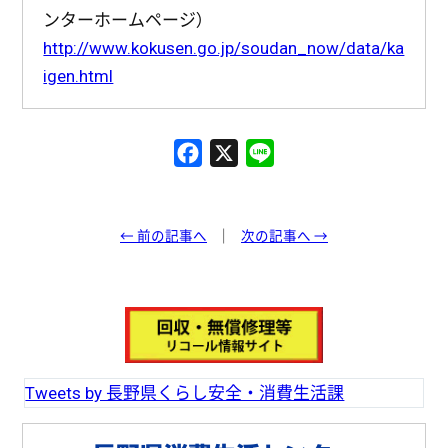
ンターホームページ）
http://www.kokusen.go.jp/soudan_now/data/ka
igen.html
F
X
L
a
i
c
n
e
e
← 前の記事へ
次の記事へ →
b
o
o
k
Tweets by 長野県くらし安全・消費生活課