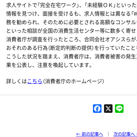
求人サイトで「完全在宅ワーク」、「未経験ＯＫ」といっ
情報を見つけ、面接を受けるも、求人情報とは異なる「W
務を勧められ、そのために必要とされる高額なコンサル
といった相談が全国の消費生活センター等に数多く寄せ
消費者庁が調査を行ったところ、合同会社オアシスらが
おそれのある行為（断定的判断の提供）を行っていたこ
こうした状況を踏まえ、消費者庁は、消費者被害の発生
果を公表し、注意を喚起しています。
詳しくは
こちら
（消費者庁のホームページ）
F
X
L
a
i
c
n
e
e
← 前の記事へ
次の記事へ 